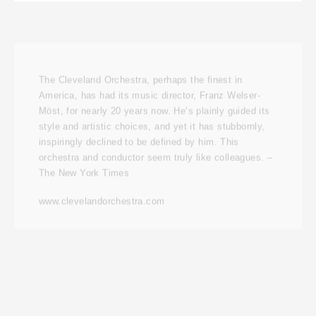
The Cleveland Orchestra, perhaps the finest in
America, has had its music director, Franz Welser-
Möst, for nearly 20 years now. He’s plainly guided its
style and artistic choices, and yet it has stubbornly,
inspiringly declined to be defined by him. This
orchestra and conductor seem truly like colleagues. –
The New York Times
www.clevelandorchestra.com
Tristan and Isolde
TRAILER, CLEVELAND APRIL 2018