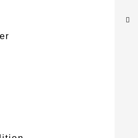
er
ition