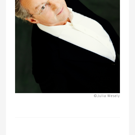
©Julia Wesely