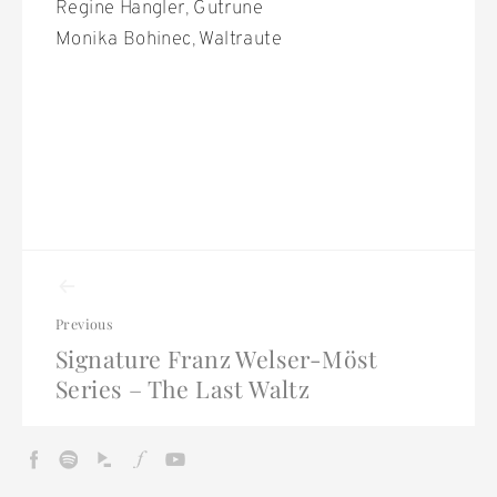
Regine Hangler, Gutrune
Monika Bohinec, Waltraute
Event
navigation
Previous
Signature Franz Welser-Möst
Series – The Last Waltz
Facebook
Spotify
Idagio
Fidelio
Youtube